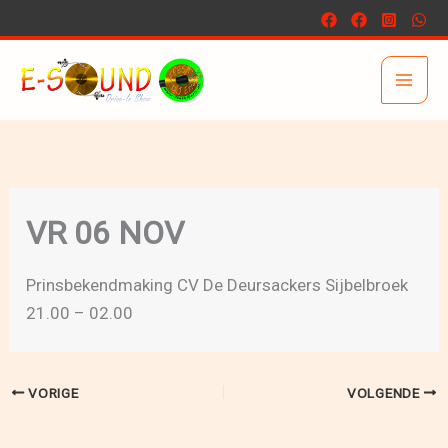
Ga
naar
de
inhoud
VR 06 NOV
Prinsbekendmaking CV De Deursackers Sijbelbroek
21.00 – 02.00
VORIGE
VOLGENDE